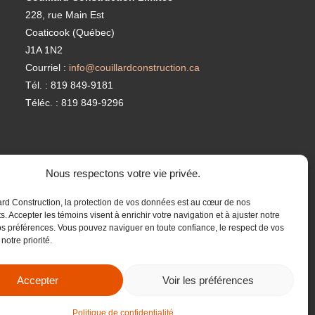
228, rue Main Est
Coaticook (Québec)
J1A 1N2
Courriel :
info@couillardconstruction.ca
Tél. : 819 849-9181
Téléc. : 819 849-9296
Nous respectons votre vie privée.
rd Construction, la protection de vos données est au cœur de nos
 Accepter les témoins visent à enrichir votre navigation et à ajuster notre
s préférences. Vous pouvez naviguer en toute confiance, le respect de vos
notre priorité.
Accepter
Voir les préférences
Solutions web >
Politique de confidentialité