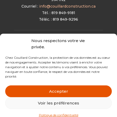
Courriel :
info@couillardconstruction.ca
Tél. : 819 849-9181
Téléc. : 819 849-9296
Nous respectons votre vie
privée.
Chez Couillard Construction, la protection de vos données est au cœur
de nos engagements. Accepter les témoins visent à enrichir votre
navigation et à ajuster notre contenu à vos préférences. Vous pouvez
naviguer en toute confiance, le respect de vos données est notre
priorité.
Accepter
Voir les préférences
Solutions web >
Politique de confidentialité